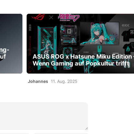
ng-
uf
ASUS ROG x Hatsune Miku Edition 
Wenn Gaming auf Popkultur trifft
Johannes
11. Aug. 2025