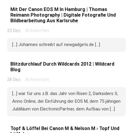
Mit Der Canon EOS M In Hamburg | Thomas
Reimann Photography | Digitale Fotografie Und
Bildbearbeitung Aus Karlsruhe
Antworten
23 Dez.
[...] Johannes schreibt auf newgadgets.de [...]
Blitzdurchlauf Durch Wildcards 2012 | Wildcard
Blog
Antworten
28 Dez.
[...] war für uns z.B. das Jahr von Risen 2, Darksi­ders II,
Anno Online, der Ein­füh­rung der EOS M, dem 75 jäh­ri­gen
Jubli­läum von Elec­tro­nic­Part­ner, dem Auf­bau von [...]
Topf & Löffel Bei Canon M & Nelson M › Topf Und