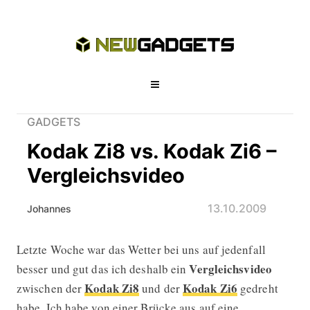
GADGETS
Kodak Zi8 vs. Kodak Zi6 –
Vergleichsvideo
13.10.2009
Johannes
Letzte Woche war das Wetter bei uns auf jedenfall
Kodak Zi8 vs. Kodak Zi6 – Vergleich
Vergleichsvideo
besser und gut das ich deshalb ein
Kodak Zi8
Kodak Zi6
zwischen der
und der
gedreht
habe. Ich habe von einer Brücke aus auf eine