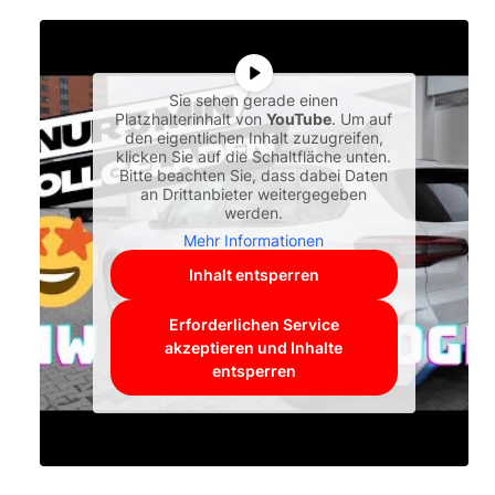
Sie sehen gerade einen
Platzhalterinhalt von
YouTube
. Um auf
den eigentlichen Inhalt zuzugreifen,
klicken Sie auf die Schaltfläche unten.
Bitte beachten Sie, dass dabei Daten
an Drittanbieter weitergegeben
werden.
Mehr Informationen
Inhalt entsperren
Erforderlichen Service
akzeptieren und Inhalte
entsperren