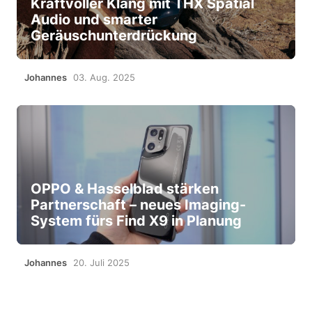
Kraftvoller Klang mit THX Spatial
Audio und smarter
Geräuschunterdrückung
Johannes
03. Aug. 2025
OPPO & Hasselblad stärken
Partnerschaft – neues Imaging-
System fürs Find X9 in Planung
Johannes
20. Juli 2025