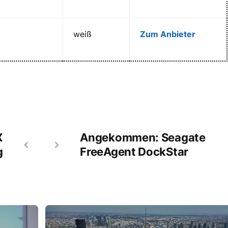
weiß
Zum Anbieter
X
Angekommen: Seagate
g
FreeAgent DockStar