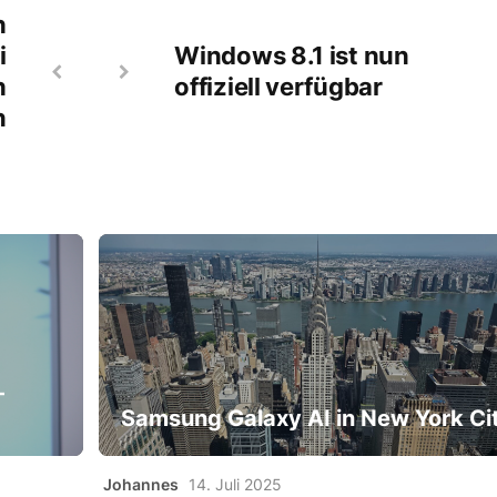
h
i
Windows 8.1 ist nun
h
offiziell verfügbar
n
-
Samsung Galaxy AI in New York Ci
Johannes
14. Juli 2025