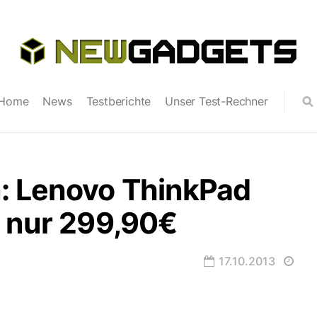
Home
News
Testberichte
Unser Test-Rechner
 Lenovo ThinkPad
r nur 299,90€
17.10.2013