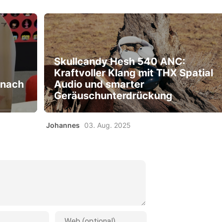
Skullcandy Hesh 540 ANC:
Kraftvoller Klang mit THX Spatial
 nach
Audio und smarter
Geräuschunterdrückung
Johannes
03. Aug. 2025