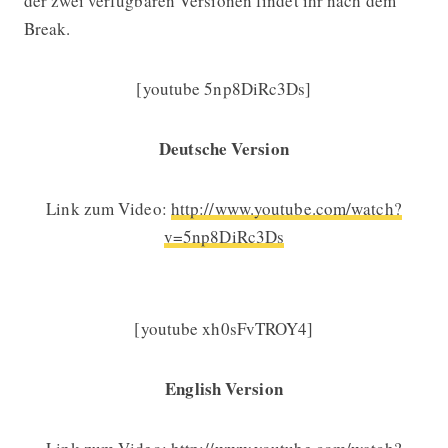
der zwei verfügbaren Versionen findet ihr nach dem
Break.
[youtube 5np8DiRc3Ds]
Deutsche Version
Link zum Video:
http://www.youtube.com/watch?
v=5np8DiRc3Ds
[youtube xh0sFvTROY4]
English Version