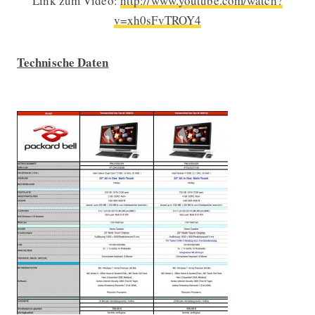
Link zum Video:
http://www.youtube.com/watch?
v=xh0sFvTROY4
Technische Daten