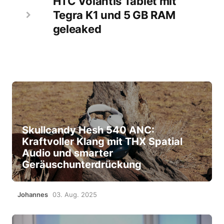
HTC Volantis Tablet mit
Tegra K1 und 5 GB RAM
geleaked
Skullcandy Hesh 540 ANC:
Kraftvoller Klang mit THX Spatial
Audio und smarter
Geräuschunterdrückung
Johannes
03. Aug. 2025