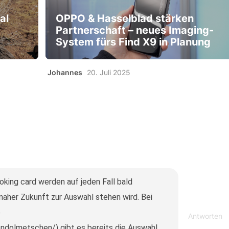
al
OPPO & Hasselblad stärken
Partnerschaft – neues Imaging-
System fürs Find X9 in Planung
Johannes
20. Juli 2025
oking card werden auf jeden Fall bald
naher Zukunft zur Auswahl stehen wird. Bei
e
Antworten
ndolmetschen/) gibt es bereits die Auswahl