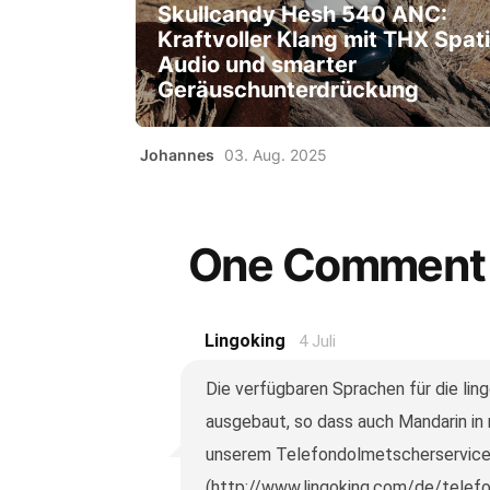
Skullcandy Hesh 540 ANC:
Kraftvoller Klang mit THX Spati
Audio und smarter
Geräuschunterdrückung
Johannes
03. Aug. 2025
One Comment
Lingoking
4 Juli
Die verfügbaren Sprachen für die ling
ausgebaut, so dass auch Mandarin in 
unserem Telefondolmetscherservic
(http://www.lingoking.com/de/telefo