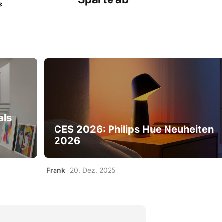
*
als
CES 2026: Philips Hue Neuheiten
2026
Frank
20. Dez. 2025