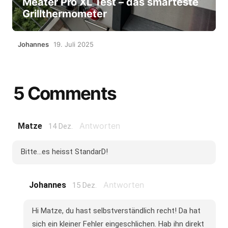
Meater Pro XL Test – das smarteste
Grillthermometer
Johannes
19. Juli 2025
5 Comments
Antworten
Matze
14 Dez.
Bitte...es heisst StandarD!
Antworten
Johannes
15 Dez.
Hi Matze, du hast selbstverständlich recht! Da hat
sich ein kleiner Fehler eingeschlichen. Hab ihn direkt