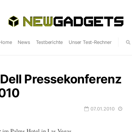
Home
News
Testberichte
Unser Test-Rechner
 Dell Pressekonferenz
2010
07.01.2010
z
im Palms Hotel in Las Vegas.