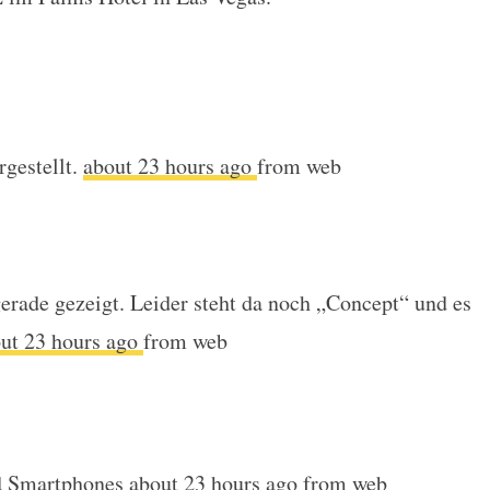
sekonferenz auf der CES 2010
rgestellt.
about 23 hours ago
from web
gerade gezeigt. Leider steht da noch „Concept“ und es
ut 23 hours ago
from web
d Smartphones
about 23 hours ago
from web