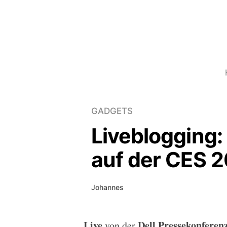
GADGETS
Liveblogging:
auf der CES 
Johannes
Live
Dell Pressekonferen
von der