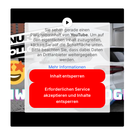
Sie sehen gerade einen
Platzhalterinhalt von
YouTube
. Um auf
den eigentlichen Inhalt zuzugreifen,
klicken Sie auf die Schaltfläche unten.
Bitte beachten Sie, dass dabei Daten
an Drittanbieter weitergegeben
werden.
Mehr Informationen
Inhalt entsperren
Erforderlichen Service
akzeptieren und Inhalte
entsperren