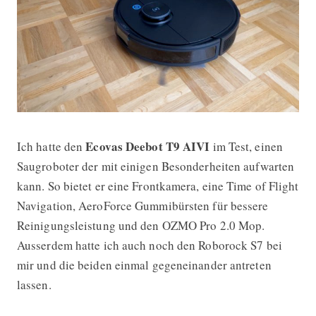
Ecovas Deebot T9 AIVI
Ich hatte den
im Test, einen
Ecovacs Deebot T9 AIVI im Test (mit
Saugroboter der mit einigen Besonderheiten aufwarten
kann. So bietet er eine Frontkamera, eine Time of Flight
Navigation, AeroForce Gummibürsten für bessere
Reinigungsleistung und den OZMO Pro 2.0 Mop.
Ausserdem hatte ich auch noch den Roborock S7 bei
mir und die beiden einmal gegeneinander antreten
lassen.