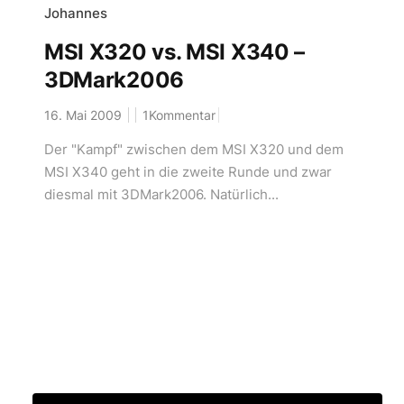
Johannes
MSI X320 vs. MSI X340 –
3DMark2006
16. Mai 2009
1Kommentar
Der "Kampf" zwischen dem MSI X320 und dem
MSI X340 geht in die zweite Runde und zwar
diesmal mit 3DMark2006. Natürlich...