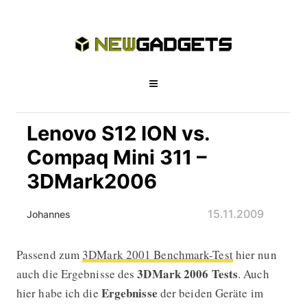
Lenovo S12 ION vs.
Compaq Mini 311 –
3DMark2006
15.11.2009
Johannes
Passend zum
3DMark 2001 Benchmark-Test
hier nun
Lenovo S12 ION vs. Compaq Mini 31
3DMark 2006
Tests
auch die Ergebnisse des
. Auch
Ergebnisse
hier habe ich die
der beiden Geräte im