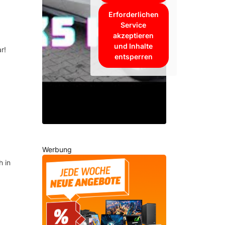
Erforderlichen
Service
akzeptieren
und Inhalte
r!
entsperren
Werbung
 in