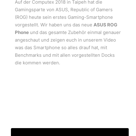
Auf der Computex 2018 in Taipeh hat die
Gamingsparte von ASUS, Republic of Gamers
(ROG) heute sein erstes Gaming-Smartphone
vorgestellt. Wir haben uns das neue
ASUS ROG
Phone
und das gesamte Zubehör einmal genauer
angeschaut und zeigen euch in unserem Video
was das Smartphone so alles drauf hat, mit
Benchmarks und mit allen vorgestellten Docks
die kommen werden.