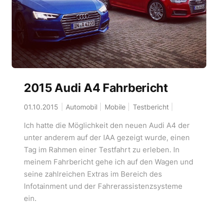
2015 Audi A4 Fahrbericht
01.10.2015
Automobil
Mobile
Testbericht
Ich hatte die Möglichkeit den neuen Audi A4 der
unter anderem auf der IAA gezeigt wurde, einen
Tag im Rahmen einer Testfahrt zu erleben. In
meinem Fahrbericht gehe ich auf den Wagen und
seine zahlreichen Extras im Bereich des
Infotainment und der Fahrerassistenzsysteme
ein.