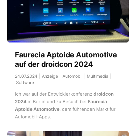
Faurecia Aptoide Automotive
auf der droidcon 2024
24.07.2024
Anzeige
Automobil
Multimedia
Software
Ich war auf der Entwicklerkonferenz
droidcon
2024
in Berlin und zu Besuch bei
Faurecia
Aptoide Automotive
, dem führenden Markt für
Automobil-Apps.