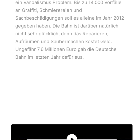
ein Vandalismus Problem. Bis zu 14.000 Vorfälle
an Graffiti, Schmierereien und
Sachbeschädigungen soll es alleine im Jahr 2012
gegeben haben. Die Bahn ist darüber natürlich
nicht sehr glücklich, denn das Reparieren,
Aufräumen und Saubermachen kostet Geld.
Ungefähr 7,6 Millionen Euro gab die Deutsche
Bahn im letzten Jahr dafür aus.