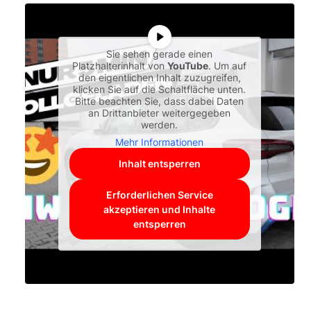
Sie sehen gerade einen
Platzhalterinhalt von
YouTube
. Um auf
den eigentlichen Inhalt zuzugreifen,
klicken Sie auf die Schaltfläche unten.
Bitte beachten Sie, dass dabei Daten
an Drittanbieter weitergegeben
werden.
Mehr Informationen
Inhalt entsperren
Erforderlichen Service
akzeptieren und Inhalte
entsperren