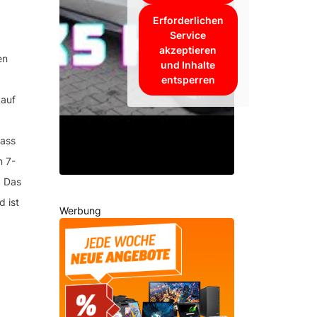
Erforderlichen
Service
akzeptieren
en
und Inhalte
entsperren
 auf
ass
n 7-
. Das
 ist
Werbung