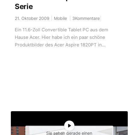
Serie
21. Oktober 2009
Mobile
3Kommentare
Ein 11.6-Zoll Convertible Tablet PC aus dem
Hause Acer. Hier habe ich ein paar schöne
Produktbilder des Acer Aspire 1820PT in...
Sie sehen gerade einen