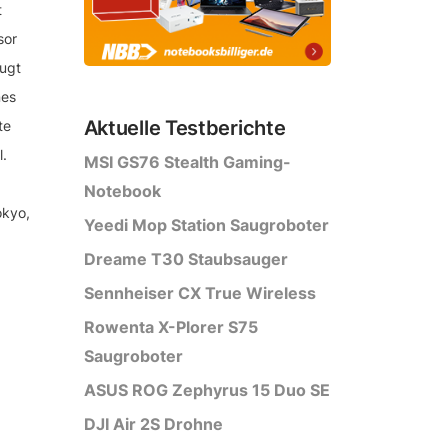
t
sor
eugt
nes
Aktuelle Testberichte
te
.
MSI GS76 Stealth Gaming-
Notebook
okyo,
Yeedi Mop Station Saugroboter
Dreame T30 Staubsauger
Sennheiser CX True Wireless
Rowenta X-Plorer S75
Saugroboter
ASUS ROG Zephyrus 15 Duo SE
DJI Air 2S Drohne