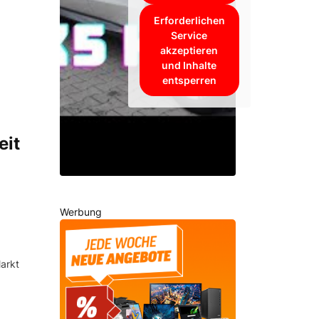
Erforderlichen
Service
akzeptieren
und Inhalte
entsperren
eit
Werbung
arkt