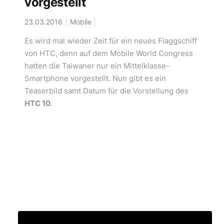
vorgestellt
23.03.2016
Mobile
Es wird mal wieder Zeit für ein neues Flaggschiff
von HTC, denn auf dem Mobile World Congress
hatten die Taiwaner nur ein Mittelklasse-
Smartphone vorgestellt. Nun gibt es ein
Teaserbild samt Datum für die Vorstellung des
HTC 10
.