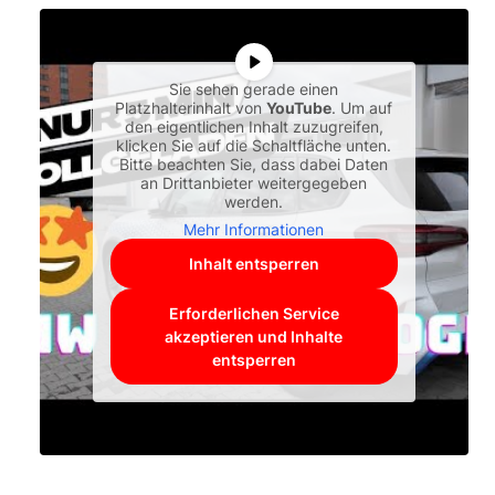
Sie sehen gerade einen
Platzhalterinhalt von
YouTube
. Um auf
den eigentlichen Inhalt zuzugreifen,
klicken Sie auf die Schaltfläche unten.
Bitte beachten Sie, dass dabei Daten
an Drittanbieter weitergegeben
werden.
Mehr Informationen
Inhalt entsperren
Erforderlichen Service
akzeptieren und Inhalte
entsperren