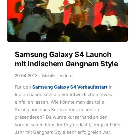
Samsung Galaxy S4 Launch
mit indischem Gangnam Style
29.04.2013
Mobile
Video
Für den
Samsung Galaxy S4 Verkaufsstart
in
Indien haben sich die Verantwortlichen etwas
einfallen lassen. Wie könnte man das tolle
Smartphone aus Korea denn am besten
präsentieren? Da wurde kurzerhand an den
koreanischen Künstler Psy gedacht, der ja letztes
Jahr mit Gangnam Style sehr erfolgreich war.