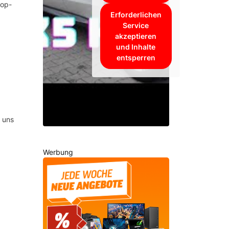
hop-
Erforderlichen
Service
akzeptieren
und Inhalte
entsperren
 uns
Werbung