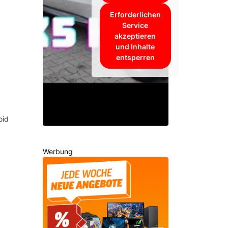
Erforderlichen
Service
akzeptieren
und Inhalte
entsperren
oid
Werbung