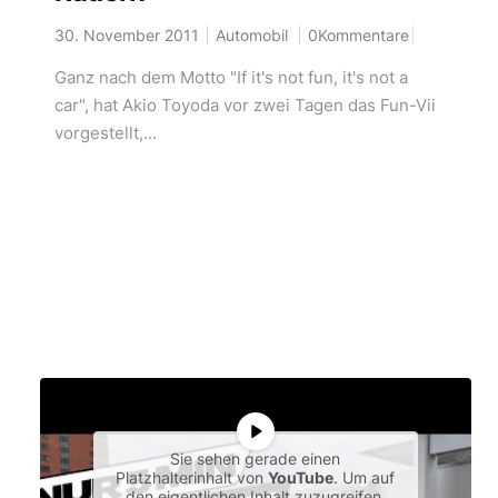
30. November 2011
Automobil
0Kommentare
Ganz nach dem Motto "If it's not fun, it's not a
car", hat Akio Toyoda vor zwei Tagen das Fun-Vii
vorgestellt,...
Sie sehen gerade einen
Platzhalterinhalt von
YouTube
. Um auf
den eigentlichen Inhalt zuzugreifen,