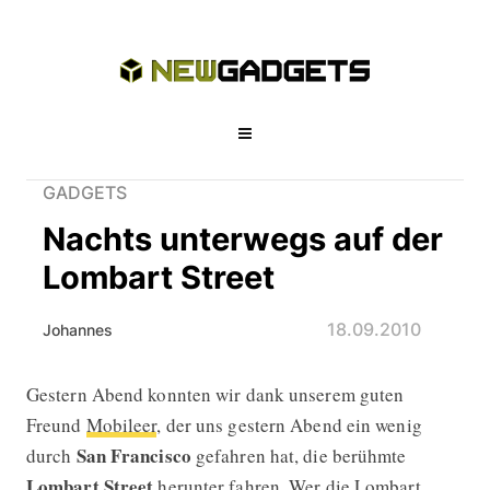
GADGETS
Nachts unterwegs auf der
Lombart Street
18.09.2010
Johannes
Gestern Abend konnten wir dank unserem guten
Nachts unterwegs auf der Lombart S
Freund
Mobileer
, der uns gestern Abend ein wenig
San Francisco
durch
gefahren hat, die berühmte
Lombart Street
herunter fahren. Wer die Lombart