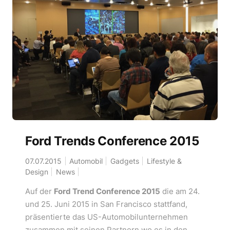
Ford Trends Conference 2015
07.07.2015
Automobil
Gadgets
Lifestyle &
Design
News
Auf der
Ford Trend Conference 2015
die am 24.
und 25. Juni 2015 in San Francisco stattfand,
präsentierte das US-Automobilunternehmen
zusammen mit seinen Partnern wo es in den