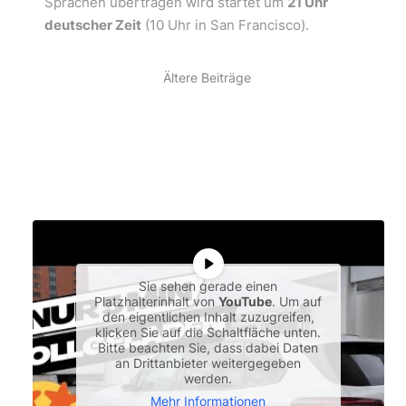
Sprachen übertragen wird startet um
21 Uhr
deutscher Zeit
(10 Uhr in San Francisco).
Ältere Beiträge
Sie sehen gerade einen
Platzhalterinhalt von
YouTube
. Um auf
den eigentlichen Inhalt zuzugreifen,
klicken Sie auf die Schaltfläche unten.
Bitte beachten Sie, dass dabei Daten
an Drittanbieter weitergegeben
werden.
Mehr Informationen