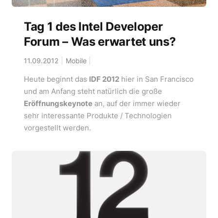
Tag 1 des Intel Developer
Forum – Was erwartet uns?
11.09.2012
Mobile
Heute beginnt das
IDF 2012
hier in San Francisco
und am Anfang steht natürlich die große
Eröffnungskeynote
an, auf der immer wieder
sehr interessante Produkte / Technologien
vorgestellt werden.