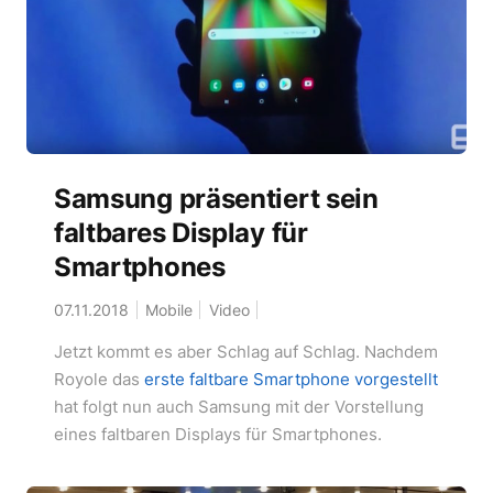
Samsung präsentiert sein
faltbares Display für
Smartphones
07.11.2018
Mobile
Video
Jetzt kommt es aber Schlag auf Schlag. Nachdem
Royole das
erste faltbare Smartphone vorgestellt
hat folgt nun auch Samsung mit der Vorstellung
eines faltbaren Displays für Smartphones.