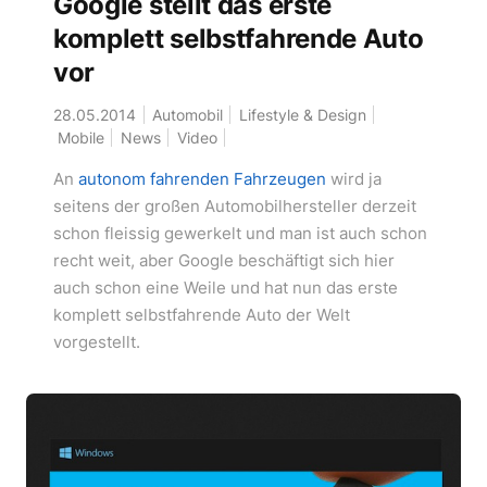
Google stellt das erste
komplett selbstfahrende Auto
vor
28.05.2014
Automobil
Lifestyle & Design
Mobile
News
Video
An
autonom fahrenden Fahrzeugen
wird ja
seitens der großen Automobilhersteller derzeit
schon fleissig gewerkelt und man ist auch schon
recht weit, aber Google beschäftigt sich hier
auch schon eine Weile und hat nun das erste
komplett selbstfahrende Auto der Welt
vorgestellt.