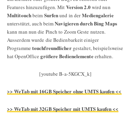
Version 2.0
Features hinzuzufügen. Mit
wird nun
Multitouch
Surfen
Mediengalerie
beim
und in der
Navigieren durch Bing Maps
unterstützt, auch beim
kann man nun die Pinch to Zoom Geste nutzen.
Ausserdem wurde die Bedienbarkeit einiger
touchfreundlicher
Programme
gestaltet, beispielsweise
größere Bedienelemente
hat OpenOffice
erhalten.
[youtube B-a-5KGCX_k]
>> WeTab mit 16GB Speicher ohne UMTS kaufen <<
>> WeTab mit 32GB Speicher mit UMTS kaufen <<