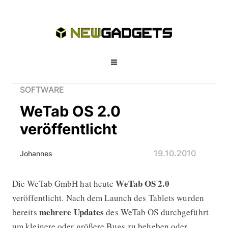
SOFTWARE
WeTab OS 2.0
veröffentlicht
19.10.2010
Johannes
WeTab OS 2.0
Die WeTab GmbH hat heute
WeTab OS 2.0 veröffentlicht
veröffentlicht. Nach dem Launch des Tablets wurden
mehrere Updates
bereits
des WeTab OS durchgeführt
um kleinere oder größere Bugs zu beheben oder