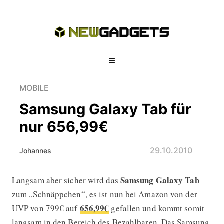
MOBILE
Samsung Galaxy Tab für
nur 656,99€
29.10.2010
Johannes
Samsung Galaxy Tab
Langsam aber sicher wird das
Samsung Galaxy Tab für nur 656,99
zum „Schnäppchen“, es ist nun bei Amazon von der
656,99€
UVP von 799€ auf
gefallen und kommt somit
langsam in den Bereich des Bezahlbaren. Das Samsung