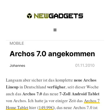
MOBILE
Archos 7.0 angekommen
01.11.2010
Johannes
neue Archos
Langsam aber sicher ist das komplette
Archos 7.0 angekommen
Lineup
verfügbar
in Deutschland
, seit dieser Woche
Archos 7.0
7-Zoll
Android Tablet
auch das
das neue
von Archos. Ich hatte ja vor einiger Zeit das
Archos 7
Home Tablet
hier (
149,99€
)
, das neue Archos 7.0 ist