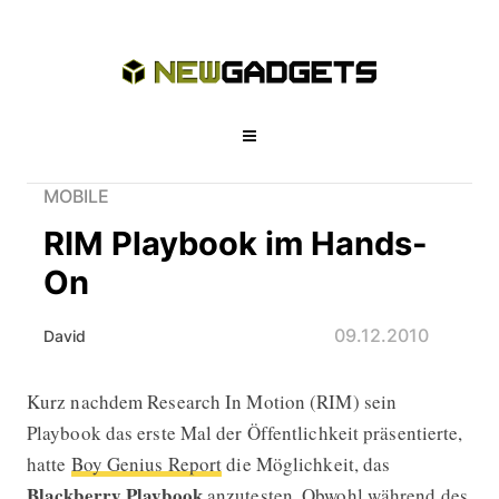
MOBILE
RIM Playbook im Hands-
On
09.12.2010
David
Kurz nachdem Research In Motion (RIM) sein
RIM Playbook im Hands-On
Playbook das erste Mal der Öffentlichkeit präsentierte,
hatte
Boy Genius Report
die Möglichkeit, das
Blackberry Playbook
anzutesten. Obwohl während des