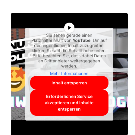
Sie sehen gerade einen
Platzhalterinhalt von
YouTube
. Um auf
den eigentlichen Inhalt zuzugreifen,
klicken Sie auf die Schaltfläche unten.
Bitte beachten Sie, dass dabei Daten
an Drittanbieter weitergegeben
werden.
Mehr Informationen
Inhalt entsperren
Erforderlichen Service
akzeptieren und Inhalte
entsperren