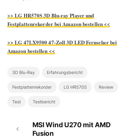
>> LG HR570S 3D Blu-ray Player und
Festplattenrekorder bei Amazon bestellen <<
>> LG 47LX9500 47-Zoll 3D LED Fernseher bei
Amazon bestellen <<
3D Blu-Ray
Erfahrungsbericht
Festplattenrekorder
LG HR570S
Review
Test
Testbericht
MSI Wind U270 mit AMD
Fusion