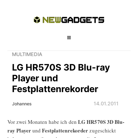
MULTIMEDIA
LG HR570S 3D Blu-ray
Player und
Festplattenrekorder
14.01.2011
Johannes
LG HR570S
3D Blu-
Vor zwei Monaten habe ich den
LG HR570S 3D Blu-ray Player und Fe
ray Player
Festplattenrekorder
und
zugeschickt