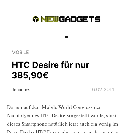
MOBILE
HTC Desire für nur
385,90€
16.02.2011
Johannes
Da nun auf dem Mobile World Congress der
HTC Desire für nur 385,90€
Nachfolger des HTC Desire vorgestellt wurde, sinkt
dieses Smartphone natürlich jetzt auch ein wenig im
Preis. Da das HTC Desire aber immer noch ein gutes