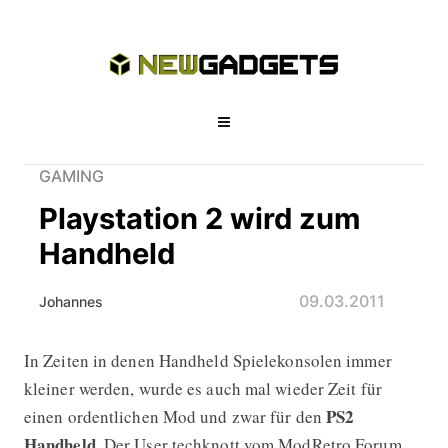
GAMING
Playstation 2 wird zum
Handheld
09.03.2011
Johannes
In Zeiten in denen Handheld Spielekonsolen immer
Playstation 2 wird zum Handheld
kleiner werden, wurde es auch mal wieder Zeit für
PS2
einen ordentlichen Mod und zwar für den
Handheld
. Der User techknott vom
ModRetro Forum