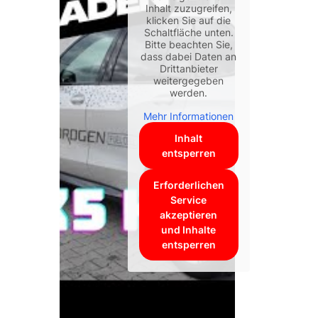
World Series
Inhalt zuzugreifen,
klicken Sie auf die
Schaltfläche unten.
Bitte beachten Sie,
dass dabei Daten an
Drittanbieter
weitergegeben
werden.
Mehr Informationen
Inhalt
entsperren
Erforderlichen
Service
akzeptieren
und Inhalte
entsperren