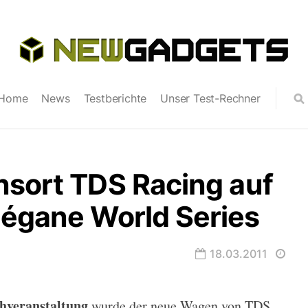
Home
News
Testberichte
Unser Test-Rechner
nsort TDS Racing auf
Mégane World Series
18.03.2011
hveranstaltung
wurde der neue Wagen von TDS