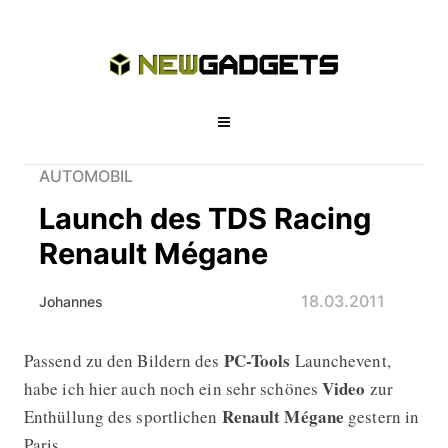
AUTOMOBIL
Launch des TDS Racing
Renault Mégane
18.03.2011
Johannes
PC-Tools
Passend zu den Bildern des
Launchevent,
Launch des TDS Racing Renault Még
Video
habe ich hier auch noch ein sehr schönes
zur
Renault Mégane
Enthüllung des sportlichen
gestern in
Paris.