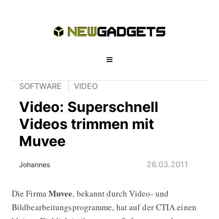
SOFTWARE
VIDEO
Video: Superschnell
Videos trimmen mit
Muvee
26.03.2011
Johannes
Muvee
Die Firma
, bekannt durch Video- und
Video: Superschnell Videos trimmen
Bildbearbeitungsprogramme, hat auf der CTIA einen