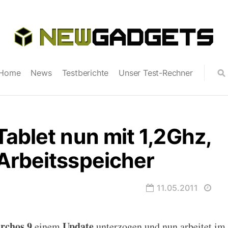
Home
News
Testberichte
Unser Test-Rechner
ablet nun mit 1,2Ghz,
Arbeitsspeicher
11.05.2011
rchos 9
Update
einem
unterzogen und nun arbeitet im