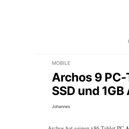
MOBILE
Archos 9 PC-T
SSD und 1GB 
Johannes
A
Archos hat seinen x86 Tablet PC