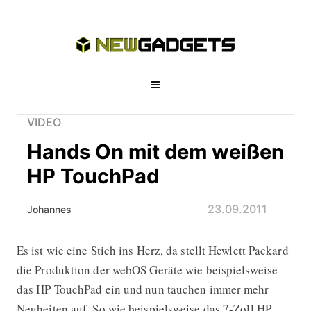
VIDEO
Hands On mit dem weißen
HP TouchPad
23.09.2011
Johannes
Es ist wie eine Stich ins Herz, da stellt Hewlett Packard
Hands On mit dem weißen HP Touch
die Produktion der webOS Geräte wie beispielsweise
das HP TouchPad ein und nun tauchen immer mehr
Neuheiten auf. So wie beispielsweise das
7-Zoll HP