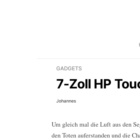
GADGETS
7-Zoll HP To
Johannes
Um gleich mal die Luft aus den S
7-Zoll HP TouchPad auf
den Toten auferstanden und die C