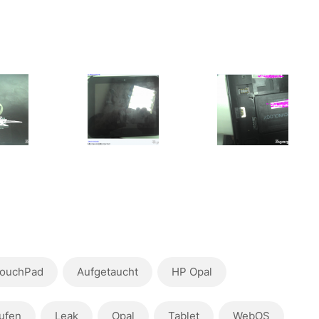
TouchPad
Aufgetaucht
HP Opal
ufen
Leak
Opal
Tablet
WebOS