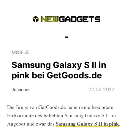
MOBILE
Samsung Galaxy S II in
pink bei GetGoods.de
22.02.2012
Johannes
Die Jungs von GetGoods.de haben eine besondere
Samsung Galaxy S II in pink bei Get
Farbvariante des beliebten Samsung Galaxy S II im
Samsung Galaxy S II in pink
Angebot und zwar das
.